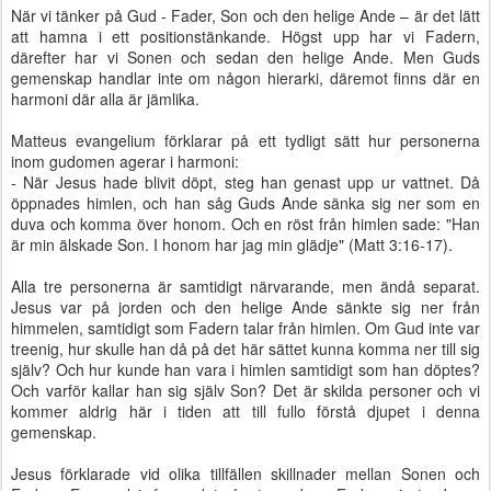
När vi tänker på Gud - Fader, Son och den helige Ande – är det lätt
att hamna i ett positionstänkande. Högst upp har vi Fadern,
därefter har vi Sonen och sedan den helige Ande. Men Guds
gemenskap handlar inte om någon hierarki, däremot finns där en
harmoni där alla är jämlika.
Matteus evangelium förklarar på ett tydligt sätt hur personerna
inom gudomen agerar i harmoni:
- När Jesus hade blivit döpt, steg han genast upp ur vattnet. Då
öppnades himlen, och han såg Guds Ande sänka sig ner som en
duva och komma över honom. Och en röst från himlen sade: "Han
är min älskade Son. I honom har jag min glädje" (Matt 3:16-17).
Alla tre personerna är samtidigt närvarande, men ändå separat.
Jesus var på jorden och den helige Ande sänkte sig ner från
himmelen, samtidigt som Fadern talar från himlen. Om Gud inte var
treenig, hur skulle han då på det här sättet kunna komma ner till sig
själv? Och hur kunde han vara i himlen samtidigt som han döptes?
Och varför kallar han sig själv Son? Det är skilda personer och vi
kommer aldrig här i tiden att till fullo förstå djupet i denna
gemenskap.
Jesus förklarade vid olika tillfällen skillnader mellan Sonen och