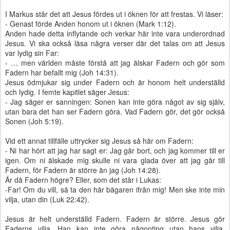
I Markus står det att Jesus fördes ut i öknen för att frestas. Vi läser:
- Genast förde Anden honom ut i öknen (Mark 1:12).
Anden hade detta inflytande och verkar här inte vara underordnad
Jesus. Vi ska också läsa några verser där det talas om att Jesus
var lydig sin Far:
- … men världen måste förstå att jag älskar Fadern och gör som
Fadern har befallt mig (Joh 14:31).
Jesus ödmjukar sig under Fadern och är honom helt underställd
och lydig. I femte kapitlet säger Jesus:
- Jag säger er sanningen: Sonen kan inte göra något av sig själv,
utan bara det han ser Fadern göra. Vad Fadern gör, det gör också
Sonen (Joh 5:19).
Vid ett annat tillfälle uttrycker sig Jesus så här om Fadern:
- Ni har hört att jag har sagt er: Jag går bort, och jag kommer till er
igen. Om ni älskade mig skulle ni vara glada över att jag går till
Fadern, för Fadern är större än jag (Joh 14:28).
Är då Fadern högre? Eller, som det står i Lukas:
-Far! Om du vill, så ta den här bägaren ifrån mig! Men ske inte min
vilja, utan din (Luk 22:42).
Jesus är helt underställd Fadern. Fadern är större. Jesus gör
Faderns vilja. Han kan inte göra någonting utan hans vilja.