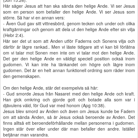
(Joh 15:26).
Här säger Jesus att han ska sända den helige Ande. Vi ser Jesus
som en person som befaller den helige Ande. Vi ser Jesus som
större. Så har vi en annan vers:
- Även Gud gav sitt vittnesbörd, genom tecken och under och olika
kraftgärningar och genom att dela ut den helige Ande efter sin vilja
(Hebr 2:4).
Här ser det ut som att Anden utför Faderns och Sonens vilja och
därför är lägre rankad.. Men vi läste tidigare att vi kan bli förlåtna
om vi talar mot Sonen men inte om vi talar mot den helige Ande.
Det ger den helige Ande en väldigt speciell position också inom
gudomen. Vi kan inte ha tänkandet om högre och lägre inom
gudomen. Det är en helt annan funktionell ordning som råder inom
den gemenskapen.
Om den helige Ande, står det exempelvis så här:
- Gud smorde Jesus från Nasaret med den helige Ande och kraft.
Han gick omkring och gjorde gott och botade alla som var i
djävulens våld, för Gud var med honom (Apg 10:38).
Jesus blev smord av Anden och även om Jesus kunde be Fadern
om att sända Anden, så är Jesus också beroende av Anden. Det
finns alltså ett beroendeförhållande mellan personerna i gudomen.
Ingen står över eller under där man befaller den andre. Istället
betjänar man varandra.