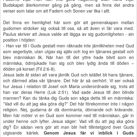
Budskapet återkommer gång på gång, men så finns det andra
verser som talar om att Fadern och Sonen var lika i allt.
Det finns en hemlighet här som gör att gemenskapen mellan
gudomen sträcker sig också till oss, så att även vi får vara med.
Paulus skriver att Jesus valde att lägga av sig gudomligheten - sin
position i höjden:
- Han var till i
Guds gestalt
men räknade inte jämlikheten med Gud
som segerbyte, utan utgav sig själv och tog en tjänares gestalt och
blev människan lik. När han till det yttre hade blivit som en
människa, ödmjukade han sig och blev lydig ända till döden –
döden på korset (Fil 2:6-8).
Jesus lade åt sidan att vara jämlik Gud och istället bli hans tjänare,
och därmed allas vår tjänare. Det här är så oerhört. Vi ser också
hur Jesus i relation till Josef och Maria underordnade sig, trots att
han var deras Herre (Luk 2:51). Vad sade Jesus till den blinde
mannen? Kan du tänka dig Guds son säga detta till en människa:
”Vad vill du att jag ska göra dig?” Det här förekommer inte i någon
religion. Nej, gudarna är då dominanta, dömande och krävande.
Men här möter vi en Gud som kommer ned till människan, går in
under henne och lyfter. Jesus säger: Vad vill du att jag ska göra
dig? En sådan vers gör att man blir helt tillintetgjord över Guds
utgivande kärlek.
Genom Jesus får vi inblick i Guds