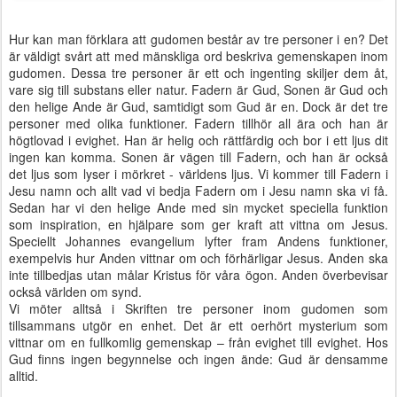
Hur kan man förklara att gudomen består av tre personer i en? Det
är väldigt svårt att med mänskliga ord beskriva gemenskapen inom
gudomen. Dessa tre personer är ett och ingenting skiljer dem åt,
vare sig till substans eller natur. Fadern är Gud, Sonen är Gud och
den helige Ande är Gud, samtidigt som Gud är en. Dock är det tre
personer med olika funktioner. Fadern tillhör all ära och han är
högtlovad i evighet. Han är helig och rättfärdig och bor i ett ljus dit
ingen kan komma. Sonen är vägen till Fadern, och han är också
det ljus som lyser i mörkret - världens ljus. Vi kommer till Fadern i
Jesu namn och allt vad vi bedja Fadern om i Jesu namn ska vi få.
Sedan har vi den helige Ande med sin mycket speciella funktion
som inspiration, en hjälpare som ger kraft att vittna om Jesus.
Speciellt Johannes evangelium lyfter fram Andens funktioner,
exempelvis hur Anden vittnar om och förhärligar Jesus. Anden ska
inte tillbedjas utan målar Kristus för våra ögon. Anden överbevisar
också världen om synd.
Vi möter alltså i Skriften tre personer inom gudomen som
tillsammans utgör en enhet. Det är ett oerhört mysterium som
vittnar om en fullkomlig gemenskap – från evighet till evighet. Hos
Gud finns ingen begynnelse och ingen ände: Gud är densamme
alltid.