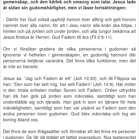
gemenskap, och den kärlek och omsorg som talar. Jesus lade
åt sidan sin gudomshärlighet, men vi läser fortsättningen:
- Därför har Gud också upphöjt honom över allting och gett honom
namnet över alla namn, för att i Jesu namn alla knän ska böjas, i
himlen och på jorden och under jorden, och alla tungor bekänna att
Jesus Kristus är Herren, Gud Fadern till ära (Fil 2:9-11).
Om vi försöker gradera de olika personerna i gudomen så
ignorerar vi helheten i gemenskapen, en gudomlig harmoni där
personerna betjänar varandra. Det finns olika funktioner, men det
är inte en hierarki.
Jesus sa: ”Jag och Fadern är ett” (Joh 10:30), och till Filippus sa
han: ”Den som har sett mig, har sett Fadern” (Joh 14:9). Här möter
vi den totala enheten mellan Sonen och Fadern. Orden uttryckte
han då han gick på jorden som människa, samtidigt som han
underställde sig och tjänade. Han gick in som en tjänare för hela
mänskligheten, samtidigt som han var utsänd av Fadern som den
andra personen inom gudomen. Gud blev människa och tog sin
boning ibland oss.
Det finns de som ifrågasätter och förnekar att det finns tre personer
i gudomen. De får då istället ett fattigt evangelium. Nya testamentet