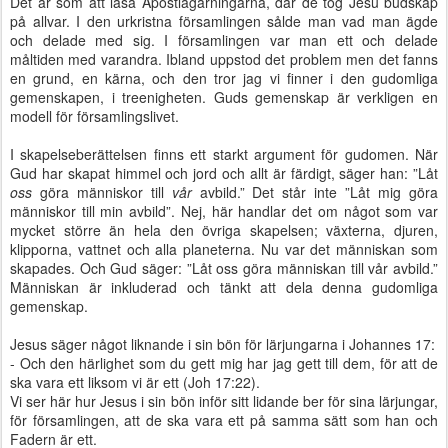
Det är som att läsa Apostlagärningarna, där de tog Jesu budskap
på allvar. I den urkristna församlingen sålde man vad man ägde
och delade med sig. I församlingen var man ett och delade
måltiden med varandra. Ibland uppstod det problem men det fanns
en grund, en kärna, och den tror jag vi finner i den gudomliga
gemenskapen, i treenigheten. Guds gemenskap är verkligen en
modell för församlingslivet.
I skapelseberättelsen finns ett starkt argument för gudomen. När
Gud har skapat himmel och jord och allt är färdigt, säger han: ”Låt
oss
göra människor till
vår
avbild.” Det står inte ”Låt mig göra
människor till min avbild”. Nej, här handlar det om något som var
mycket större än hela den övriga skapelsen; växterna, djuren,
klipporna, vattnet och alla planeterna. Nu var det människan som
skapades. Och Gud säger: ”Låt oss göra människan till vår avbild.”
Människan är inkluderad och tänkt att dela denna gudomliga
gemenskap.
Jesus säger något liknande i sin bön för lärjungarna i Johannes 17:
- Och den härlighet som du gett mig har jag gett till dem, för att de
ska vara ett liksom vi är ett (Joh 17:22).
Vi ser här hur Jesus i sin bön inför sitt lidande ber för sina lärjungar,
för församlingen, att de ska vara ett på samma sätt som han och
Fadern är ett.