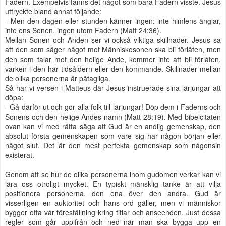
Fadern. Exempelvis fanns det något som bara Fadern visste. Jesus
uttryckte bland annat följande:
- Men den dagen eller stunden känner ingen: inte himlens änglar,
inte ens Sonen, ingen utom Fadern (Matt 24:36).
Mellan Sonen och Anden ser vi också viktiga skillnader. Jesus sa
att den som säger något mot Människosonen ska bli förlåten, men
den som talar mot den helige Ande, kommer inte att bli förlåten,
varken i den här tidsåldern eller den kommande. Skillnader mellan
de olika personerna är påtagliga.
Så har vi versen i Matteus där Jesus instruerade sina lärjungar att
döpa:
- Gå därför ut och gör alla folk till lärjungar! Döp dem i Faderns och
Sonens och den helige Andes namn (Matt 28:19). Med bibelcitaten
ovan kan vi med rätta säga att Gud är en andlig gemenskap, den
absolut första gemenskapen som vare sig har någon början eller
något slut. Det är den mest perfekta gemenskap som någonsin
existerat.
Genom att se hur de olika personerna inom gudomen verkar kan vi
lära oss otroligt mycket. En typiskt mänsklig tanke är att vilja
positionera personerna, den ena över den andra. Gud är
visserligen en auktoritet och hans ord gäller, men vi människor
bygger ofta vår föreställning kring titlar och anseenden. Just dessa
regler som går uppifrån och ned när man ska bygga upp en