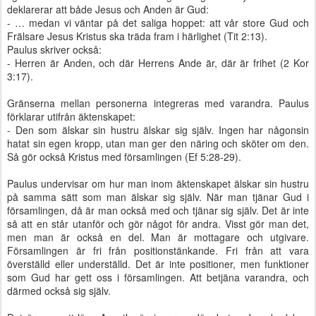
deklarerar att både Jesus och Anden är Gud:
- … medan vi väntar på det saliga hoppet: att vår store Gud och
Frälsare Jesus Kristus ska träda fram i härlighet (Tit 2:13).
Paulus skriver också:
- Herren är Anden, och där Herrens Ande är, där är frihet (2 Kor
3:17).
Gränserna mellan personerna integreras med varandra. Paulus
förklarar utifrån äktenskapet:
- Den som älskar sin hustru älskar sig själv. Ingen har någonsin
hatat sin egen kropp, utan man ger den näring och sköter om den.
Så gör också Kristus med församlingen (Ef 5:28-29).
Paulus undervisar om hur man inom äktenskapet älskar sin hustru
på samma sätt som man älskar sig själv. När man tjänar Gud i
församlingen, då är man också med och tjänar sig själv. Det är inte
så att en står utanför och gör något för andra. Visst gör man det,
men man är också en del. Man är mottagare och utgivare.
Församlingen är fri från positionstänkande. Fri från att vara
överställd eller underställd. Det är inte positioner, men funktioner
som Gud har gett oss i församlingen. Att betjäna varandra, och
därmed också sig själv.