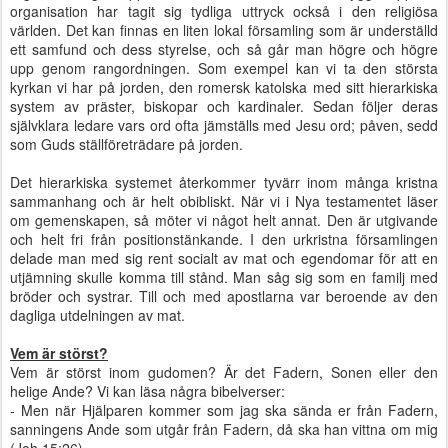
organisation har tagit sig tydliga uttryck också i den religiösa
världen. Det kan finnas en liten lokal församling som är underställd
ett samfund och dess styrelse, och så går man högre och högre
upp genom rangordningen. Som exempel kan vi ta den största
kyrkan vi har på jorden, den romersk katolska med sitt hierarkiska
system av präster, biskopar och kardinaler. Sedan följer deras
självklara ledare vars ord ofta jämställs med Jesu ord; påven, sedd
som Guds ställföreträdare på jorden.
Det hierarkiska systemet återkommer tyvärr inom många kristna
sammanhang och är helt obibliskt. När vi i Nya testamentet läser
om gemenskapen, så möter vi något helt annat. Den är utgivande
och helt fri från positionstänkande. I den urkristna församlingen
delade man med sig rent socialt av mat och egendomar för att en
utjämning skulle komma till stånd. Man såg sig som en familj med
bröder och systrar. Till och med apostlarna var beroende av den
dagliga utdelningen av mat.
Vem är störst?
Vem är störst inom gudomen? Är det Fadern, Sonen eller den
helige Ande? Vi kan läsa några bibelverser:
- Men när Hjälparen kommer som jag ska sända er från Fadern,
sanningens Ande som utgår från Fadern, då ska han vittna om mig