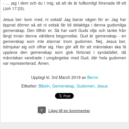
- … jag i dem och du i mig, så att de är fullkomligt förenade till ett
(Joh 17:23).
Jesus ber: kom med, ni också! Jag banar vägen för er. Jag har
öppnat dörren så att ni också får bli delaktiga i denna gudomliga
gemenskap. Den tillhör er. Så har varit Guds vilja och tanke från
långt innan denna världens begynnelse. Gud är gemenskap - en
gemenskap som inte stannar inom gudomen. Nej, Jesus ber,
ödmjukar sig och offrar sig. Han gör allt för att människan ska få
uppleva den gemenskap som gick förlorad i syndafallet, då
människan vandrade i umgängelse med Gud, där hela gudomen
var representerad. Amen.
Upplagt kl.
3rd March 2019
av
Berno
Etiketter:
Bibeln
Gemenskap
Gudomen
Jesus
0
Lägg till en kommentar