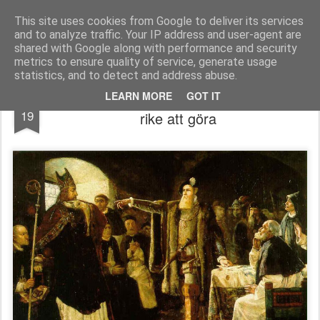
berno.se
This site uses cookies from Google to deliver its services
and to analyze traffic. Your IP address and user-agent are
Startsida
shared with Google along with performance and security
metrics to ensure quality of service, generate usage
statistics, and to detect and address abuse.
Svenska kyrkan har ingenting med Guds
SEP
LEARN MORE
GOT IT
19
rike att göra