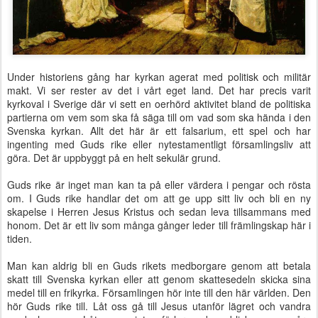
Under historiens gång har kyrkan agerat med politisk och militär
makt. Vi ser rester av det i vårt eget land. Det har precis varit
kyrkoval i Sverige där vi sett en oerhörd aktivitet bland de politiska
partierna om vem som ska få säga till om vad som ska hända i den
Svenska kyrkan. Allt det här är ett falsarium, ett spel och har
ingenting med Guds rike eller nytestamentligt församlingsliv att
göra. Det är uppbyggt på en helt sekulär grund.
Guds rike är inget man kan ta på eller värdera i pengar och rösta
om. I Guds rike handlar det om att ge upp sitt liv och bli en ny
skapelse i Herren Jesus Kristus och sedan leva tillsammans med
honom. Det är ett liv som många gånger leder till främlingskap här i
tiden.
Man kan aldrig bli en Guds rikets medborgare genom att betala
skatt till Svenska kyrkan eller att genom skattesedeln skicka sina
medel till en frikyrka. Församlingen hör inte till den här världen. Den
hör Guds rike till. Låt oss gå till Jesus utanför lägret och vandra