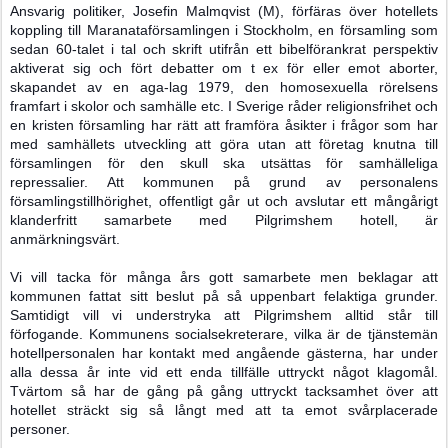
Ansvarig politiker, Josefin Malmqvist (M), förfäras över hotellets
koppling till Maranataförsamlingen i Stockholm, en församling som
sedan 60-talet i tal och skrift utifrån ett bibelförankrat perspektiv
aktiverat sig och fört debatter om t ex för eller emot aborter,
skapandet av en aga-lag 1979, den homosexuella rörelsens
framfart i skolor och samhälle etc. I Sverige råder religionsfrihet och
en kristen församling har rätt att framföra åsikter i frågor som har
med samhällets utveckling att göra utan att företag knutna till
församlingen för den skull ska utsättas för samhälleliga
repressalier. Att kommunen på grund av personalens
församlingstillhörighet, offentligt går ut och avslutar ett mångårigt
klanderfritt samarbete med Pilgrimshem hotell, är
anmärkningsvärt.
Vi vill tacka för många års gott samarbete men beklagar att
kommunen fattat sitt beslut på så uppenbart felaktiga grunder.
Samtidigt vill vi understryka att Pilgrimshem alltid står till
förfogande. Kommunens socialsekreterare, vilka är de tjänstemän
hotellpersonalen har kontakt med angående gästerna, har under
alla dessa år inte vid ett enda tillfälle uttryckt något klagomål.
Tvärtom så har de gång på gång uttryckt tacksamhet över att
hotellet sträckt sig så långt med att ta emot svårplacerade
personer.