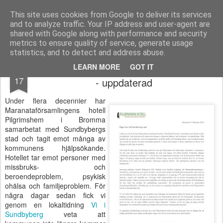
berno.se
This site uses cookies from Google to deliver its services
and to analyze traffic. Your IP address and user-agent are
Startsida
shared with Google along with performance and security
metrics to ensure quality of service, generate usage
statistics, and to detect and address abuse.
Bojkottad av kommunen - för vår tros skull
FEB
LEARN MORE
GOT IT
17
- uppdaterad
Under flera decennier har
Maranataförsamlingens hotell
Pilgrimshem i Bromma
samarbetat med Sundbybergs
stad och tagit emot många av
kommunens hjälpsökande.
Hotellet tar emot personer med
missbruks- och
beroendeproblem, psykisk
ohälsa och familjeproblem. För
några dagar sedan fick vi
genom en lokaltidning
Vi i
Sundbyberg
veta att