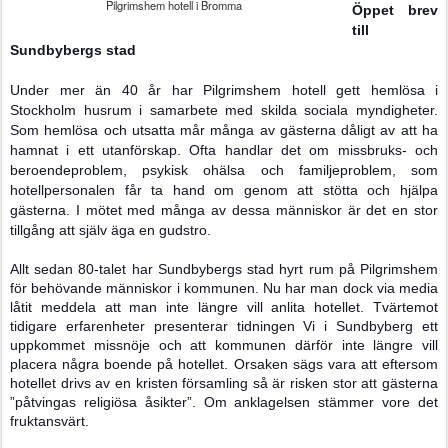
Pilgrimshem hotell i Bromma
Öppet brev
till
Sundbybergs stad
Under mer än 40
år har Pilgrimshem hotell gett hemlösa i
Stockholm husrum i samarbete med skilda sociala myndigheter.
Som hemlösa och utsatta mår många av gästerna dåligt av att ha
hamnat i ett utanförskap. Ofta handlar det om missbruks- och
beroendeproblem, psykisk ohälsa och familjeproblem, som
hotellpersonalen får ta hand om genom att stötta och hjälpa
gästerna. I mötet med många av dessa människor är det en stor
tillgång att själv äga en gudstro.
Allt sedan 80-talet har Sundbybergs stad hyrt rum på Pilgrimshem
för behövande människor i kommunen. Nu har man dock via media
låtit meddela att man inte längre vill anlita hotellet. Tvärtemot
tidigare erfarenheter presenterar tidningen Vi i Sundbyberg ett
uppkommet missnöje och att kommunen därför inte längre vill
placera några boende på hotellet. Orsaken sägs vara att eftersom
hotellet drivs av en kristen församling så är risken stor att gästerna
”påtvingas religiösa åsikter”. Om anklagelsen stämmer vore det
fruktansvärt.