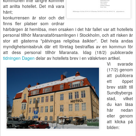
kommunen inte längre kommer
att anlita hotellet. Det må vara
hänt;
konkurrensen är stor och det
finns fler platser som ordnar
härbärgen åt hemlösa, men orsaken i det här fallet var att hotellets
personal tillhör Maranataförsamlingen i Stockholm, och att risken är
stor att gästerna "påtvingas religiösa åsikter". Det hela andas
myndighetsmissbruk där ett företag bestraffas av en kommun för
att dess personal tillhör Maranata. Idag (18/2) publicerade
tidningen Dagen
delar av hotellets brev i en välskriven artikel.
Vi svarade
(17/2) genom
att publicera
ett öppet
brev ställt till
Sundbybergs
stad, vilket
du kan läsa
här nedan
eller genom
att klicka på
bilden: