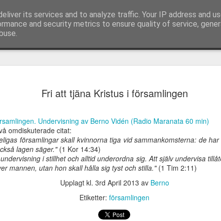
eliver its services and to analyze traffic. Your IP address and u
ormance and security metrics to ensure quality of service, gene
buse.
idandets
Appeller och
Jesus, lev genom
Caesarea Fili
Fri att tjäna Kristus i församlingen
Appeller och
emlighet
sånger från möte
mig!
och helvetet
Caesarea Fili
idandets
sånger från möte
Jesus, lev genom
Feb 7th
Feb 7th
Feb 7th
Feb 7th
hos församlingen
portar
och helvetet
emlighet
hos församlingen
mig!
i Skälby
portar
i församlingen. Undervisning av Berno Vidén (Radio Maranata 60 min)
i Skälby
två omdiskuterade citat:
heligas församlingar skall kvinnorna tiga vid sammankomsterna: de har in
ckså lagen säger."
(1 Kor 14:34)
rskapens
Korset -
Framtidsvision -
Synen - ett
ndervisning i stillhet och alltid underordna sig. Att själv undervisa tillå
angelium
välsignelse eller
utan tro
väckelserop
r mannen, utan hon skall hålla sig tyst och stilla."
(1 Tim 2:11)
rskapens
ov 16th
Nov 16th
Nov 16th
Nov 16th
förbannelse
angelium
Upplagt kl.
3rd April 2013
av
Berno
Etiketter:
församlingen
olaiternas
Tiden hastar -
Ekumeniska
Älska din näs