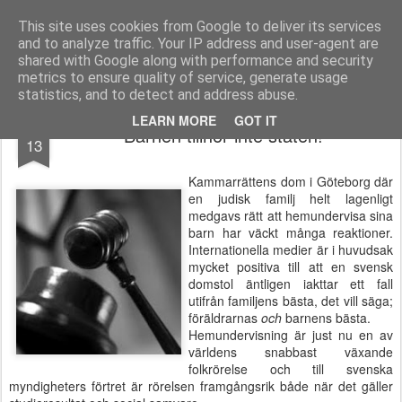
berno.se
This site uses cookies from Google to deliver its services
and to analyze traffic. Your IP address and user-agent are
Startsida
shared with Google along with performance and security
metrics to ensure quality of service, generate usage
statistics, and to detect and address abuse.
NOV
LEARN MORE
GOT IT
Barnen tillhör inte staten!
13
Kammarrättens dom i Göteborg där
en judisk familj helt lagenligt
medgavs rätt att hemundervisa sina
barn har väckt många reaktioner.
Internationella medier är i huvudsak
mycket positiva till att en svensk
domstol äntligen iakttar ett fall
utifrån familjens bästa, det vill säga;
föräldrarnas
och
barnens bästa.
Hemundervisning är just nu en av
världens snabbast växande
folkrörelse och till svenska
myndigheters förtret är rörelsen framgångsrik både när det gäller