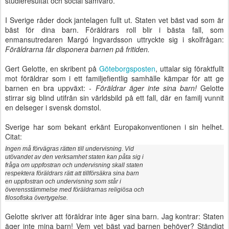
studieresultat och social samvaro.
I Sverige råder dock jantelagen fullt ut. Staten vet bäst vad som är
bäst för dina barn. Föräldrars roll blir i bästa fall, som
enmansutredaren Margó Ingvardsson uttryckte sig i skolfrågan:
Föräldrarna får disponera barnen på fritiden.
Gert Gelotte, en skribent på
Göteborgsposten
, uttalar sig föraktfullt
mot föräldrar som i ett familjefientlig samhälle kämpar för att ge
barnen en bra uppväxt:
- Föräldrar äger inte sina barn!
Gelotte
stirrar sig blind utifrån sin världsbild på ett fall, där en familj vunnit
en delseger i svensk domstol.
Sverige har som bekant erkänt Europakonventionen i sin helhet.
Citat:
Ingen må förvägras rätten till undervisning. Vid
utövandet av den verksamhet staten kan påta sig i
fråga om uppfostran och undervisning skall staten
respektera föräldrars rätt att tillförsäkra sina barn
en uppfostran och undervisning som står i
överensstämmelse med föräldrarnas religiösa och
filosofiska övertygelse.
Gelotte skriver att föräldrar inte äger sina barn. Jag kontrar: Staten
äger inte mina barn! Vem vet bäst vad barnen behöver? Ständigt