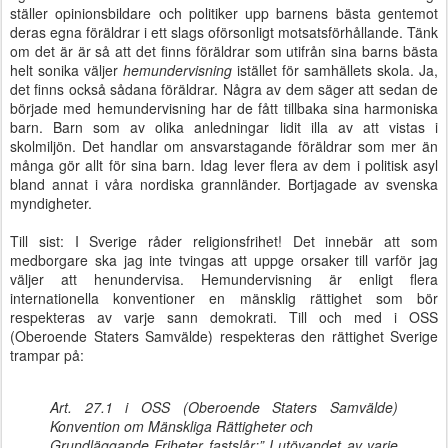
ställer opinionsbildare och politiker upp barnens bästa gentemot
deras egna föräldrar i ett slags oförsonligt motsatsförhållande. Tänk
om det är är så att det finns föräldrar som utifrån sina barns bästa
helt sonika väljer
hemundervisning
istället för samhällets skola. Ja,
det finns också sådana föräldrar. Några av dem säger att sedan de
började med hemundervisning har de fått tillbaka sina harmoniska
barn. Barn som av olika anledningar lidit illa av att vistas i
skolmiljön. Det handlar om ansvarstagande föräldrar som mer än
många gör allt för sina barn. Idag lever flera av dem i politisk asyl
bland annat i våra nordiska grannländer. Bortjagade av svenska
myndigheter.
Till sist: I Sverige råder religionsfrihet! Det innebär att som
medborgare ska jag inte tvingas att uppge orsaker till varför jag
väljer att henundervisa. Hemundervisning är enligt flera
internationella konventioner en mänsklig rättighet som bör
respekteras av varje sann demokrati. Till och med i OSS
(Oberoende Staters Samvälde) respekteras den rättighet Sverige
trampar på:
Art. 27.1 i OSS (Oberoende Staters Samvälde)
Konvention om Mänskliga Rättigheter och
Grundläggande Friheter fastslår:” I utövandet av varje