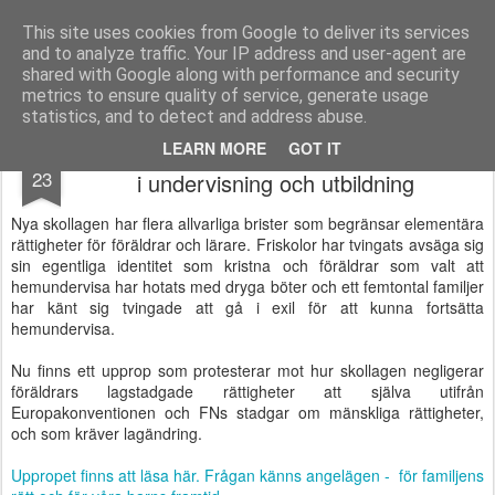
berno.se
This site uses cookies from Google to deliver its services
and to analyze traffic. Your IP address and user-agent are
Startsida
shared with Google along with performance and security
metrics to ensure quality of service, generate usage
statistics, and to detect and address abuse.
Upprop för barns och föräldrars rättigheter
MAY
LEARN MORE
GOT IT
23
i undervisning och utbildning
Nya skollagen har flera allvarliga brister som begränsar elementära
rättigheter för föräldrar och lärare. Friskolor har tvingats avsäga sig
sin egentliga identitet som kristna och föräldrar som valt att
hemundervisa har hotats med dryga böter och ett femtontal familjer
har känt sig tvingade att gå i exil för att kunna fortsätta
hemundervisa.
Nu finns ett upprop som protesterar mot hur skollagen negligerar
föräldrars lagstadgade rättigheter att själva utifrån
Europakonventionen och FNs stadgar om mänskliga rättigheter,
och som kräver lagändring.
Uppropet finns att läsa här. Frågan känns angelägen - för familjens