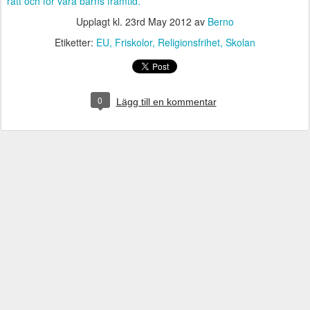
rätt och för våra barns framtid.
Upplagt kl.
23rd May 2012
av
Berno
Etiketter:
EU
Friskolor
Religionsfrihet
Skolan
0
Lägg till en kommentar