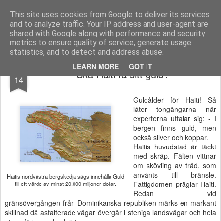
berno.se
This site uses cookies from Google to deliver its services
and to analyze traffic. Your IP address and user-agent are
Startsida
shared with Google along with performance and security
metrics to ensure quality of service, generate usage
statistics, and to detect and address abuse.
MAY
LEARN MORE
GOT IT
Ska Haiti få sitt guld?
14
Guldålder för Haiti! Så
låter tongångarna när
experterna uttalar sig: - I
bergen finns guld, men
också silver och koppar.
Haitis huvudstad är täckt
med skräp. Fälten vittnar
om skövling av träd, som
använts till bränsle.
Haitis nordvästra bergskedja sägs innehålla Guld
Fattigdomen präglar Haiti.
till ett värde av minst 20.000 miljoner dollar.
Redan vid
gränsövergången från Dominikanska republiken märks en markant
skillnad då asfalterade vägar övergår i steniga landsvägar och hela