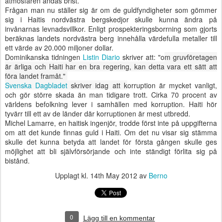
atmosfären andas brist.
Frågan man nu ställer sig är om de guldfyndigheter som gömmer
sig i Haitis nordvästra bergskedjor skulle kunna ändra på
invånarnas levnadsvillkor. Enligt prospekteringsborrning som gjorts
beräknas landets nordvästra berg innehålla värdefulla metaller till
ett värde av 20.000
miljoner dollar.
Dominikanska tidningen
Listin Diario
skriver att: "o
m gruvföretagen
är ärliga och Haiti har en bra regering, kan detta vara ett sätt att
föra landet framåt."
Svenska Dagbladet
skriver idag att k
orruption är mycket vanligt,
och gör större skada än man tidigare trott.
Cirka 70 procent av
världens befolkning lever i samhällen med korruption. Haiti hör
tyvärr till ett av de länder där korruptionen är mest utbredd.
Michel Lamarre, en haitisk ingenjör, trodde först inte på uppgifterna
om att det kunde finnas guld i Haiti. Om det nu visar sig stämma
skulle det kunna betyda att landet för första gången skulle ges
möjlighet att bli självförsörjande och inte ständigt förlita sig på
bistånd.
Upplagt kl.
14th May 2012
av
Berno
0
Lägg till en kommentar