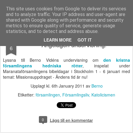
berno.se
This site uses cookies from Google to deliver its services
and to analyze traffic. Your IP address and user-agent are
Startsida
shared with Google along with performance and security
metrics to ensure quality of service, generate usage
statistics, and to detect and address abuse.
JAN
LEARN MORE
GOT IT
Angelägen undervisning!
6
Lyssna till Berno Vidéns undervisning om
den kristna
församlingens hedniska rötter
, inspelat under
Maranataförsamlingens bibeldagar i Stockholm 1 - 6 januari med
temat: Missionsuppdraget - Ändens tid är nu!
Upplagt kl.
6th January 2011
av
Berno
Etiketter:
församlingen
Församlingsliv
Katolicismen
0
Lägg till en kommentar