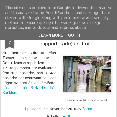
berno.se
This site uses cookies from Google to deliver its services
and to analyze traffic. Your IP address and user-agent are
Startsida
shared with Google along with performance and security
metrics to ensure quality of service, generate usage
statistics, and to detect and address abuse.
Orkanen och koleran (över 500 dödsfall
NOV
LEARN MORE
GOT IT
7
rapporterade) i siffror
Nu kommer siffrorna efter
Tomas härjningar här i
Dominikanska republiken.
12 190 personer har evakuerats
från sina bostäder, och 2 438
bostäder har översvämmats och
några av dem är totalförstörda.
Läs mer på Skriverier från
Karibien.
Bostadsområde i San Cristobal.
Upplagt kl.
7th November 2010
av
Berno
Etiketter:
Haiti