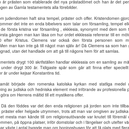
är prästen som etablerade det nya prästadömet och han är det perfekt
gärning
Jesus kommer!
mötet 100 år
som dig själ
ingen av Gamla testamentets alla förebilder.
Oct 6th
Aug 19th
Aug 10th
Aug 10th
 judendomen haft sina tempel, präster och offer. Kristendomen gjorde
ommer det inte en enda bibelvers som talar om församling, tempel e
de första kristna var församling , ekklesia, synonymt med dem som 
örsta gången man kan läsa om hur ordet ekklessia refererar till en mö
Kristus
Med
Är du en syndare
När det so
0 efter Kristus. Clemens var också den första personen som myn
härligad i
tillkommelsen
eller en ny
anses vara b
 Men man kan inte gå till något man själv är! Då Clemens sa som ha
ay 25th
May 25th
May 25th
May 25th
samlingen
som perspektiv
skapelse?
står i vägen f
ggnad, utan det handlade om att gå till någons hem för att samlas.
på livet
det som är bä
entets drygt 100 skrifställen handlar ekklessia om en samling av män
ra under drygt 300 år. Tidigaste spår som går att finna efter speciel
 är under kejsar Konstantins tid.
Bruten
Jesu verk stod
Guds härlighet
Kristi härlighet
menskap
färdiga vid
strålar fram i
det som ingent
Mar 8th
Feb 24th
Feb 17th
Feb 16th
ramåt började den romerska katolska kyrkan med statliga medel up
världens
Kristi ansikte
var i människ
ning av judiska och hedniska element med införande av profesionella p
grundläggning
ögon
öra om Herrens måltid till ett mystikens offer.
 Då den föddes var det den enda religionen på jorden som inte tillba
has kallelse
Du ska bryta
Kraften
Försoningen
e präster eller helgade utrymmen, trots att man var omgiven av judis
sönder deras
fullkomnas i
tjänst - i änd
det mesta man kände till om religionsutövande var knutet till föremål
Dec 7th
Nov 28th
Nov 28th
Nov 28th
bördors ok
svaghet
tid
hemmen, på öppna platser, inför domstolar och i fängelser och utefter v
gar växte i antal byggde man om boningshusen för att få plats med flera