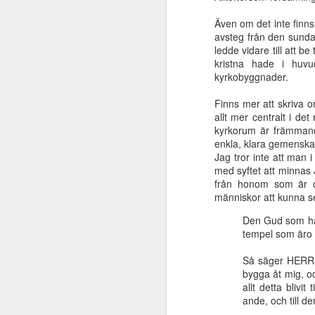
Även om det inte finns
avsteg från den sunda
En skatt ligger
Makten är i Jesu
Från förrymd slav
Himl
ledde vidare till att 
gömd i en åker
händer
till älskad broder
bygge
kristna hade i huvu
Sep 30th
Sep 25th
Sep 17th
S
kyrkobyggnader.
Finns mer att skriva 
allt mer centralt i de
kyrkorum är främmande
Vad säger Bibeln
Vad händer med
Herrens
Den 
enkla, klara gemenskap
om Jesu
löftet om Jesu
sändebud Elia
elle
Jag tror inte att man i
Jun 19th
Jun 19th
Jun 4th
M
tillkommelse?
tillkommelse?
med syftet att minnas
från honom som är de
människor att kunna 
Den Gud som har 
Lär känna Guds
Ljudet av en svag
Förlora inte fokus
Nåd t
tempel som äro
tid
susning
May 8th
May 8th
May 8th
Så säger HERREN
bygga åt mig, och
allt detta bliv
ande, och till de