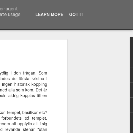
ser-agent
LEARN MORE
GOT IT
rate usage
ppi
Utvald och smord
Den ekumeniska
–Så ska de sista
–Så ska de sista
s
rörelsens
bli de första och
ppi
Den ekumeniska
bli de första och
Feb 7th
Feb 7th
Feb 7th
bibelsyn, del 2
de första bli de
s
Utvald och smord
rörelsens
de första bli de
sista
bibelsyn, del 2
ydlig i den frågan. Som
sista
ades de första kristna i
 ingen historisk koppling
 med alla som kom. Det är
Utesluten
Nådens år från
Gud bor inte i
ln aldrig kopplas till en
!
Herren
kyrkor eller
Nov 16th
Nov 16th
Oct 6th
katedraler
or, tempel, basilikor etc?
örbundets tid templet,
om att uppfylla allt i sig
d levande stenar "utan
ta
Universell
Korsets kraft
Abrahams tro