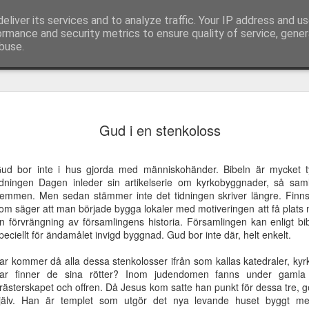
eliver its services and to analyze traffic. Your IP address and u
ormance and security metrics to ensure quality of service, gene
buse.
idandets
Appeller och
Jesus, lev genom
Caesarea Fili
Gud i en stenkoloss
Appeller och
emlighet
sånger från möte
mig!
och helvetet
Caesarea Fili
idandets
sånger från möte
Jesus, lev genom
Feb 7th
Feb 7th
Feb 7th
Feb 7th
hos församlingen
portar
och helvetet
emlighet
hos församlingen
mig!
i Skälby
portar
ud bor inte i hus gjorda med människohänder. Bibeln är mycket t
i Skälby
idningen Dagen inleder sin artikelserie om kyrkobyggnader, så saml
emmen. Men sedan stämmer inte det tidningen skriver längre.
Finns
om säger att man började bygga lokaler med motiveringen att få plats
rskapens
Korset -
Framtidsvision -
Synen - ett
n förvrängning av församlingens historia. Församlingen kan enligt bibe
angelium
välsignelse eller
utan tro
väckelserop
peciellt för ändamålet invigd byggnad. Gud bor inte där, helt enkelt.
rskapens
ov 16th
Nov 16th
Nov 16th
Nov 16th
förbannelse
angelium
ar kommer då alla dessa stenkolosser ifrån som kallas katedraler, kyrk
ar finner de sina rötter? Inom judendomen fanns under gamla f
rästerskapet och offren. Då Jesus kom satte han punkt för dessa tre, gen
jälv. Han är templet som utgör det nya levande huset byggt me
olaiternas
Tiden hastar -
Ekumeniska
Älska din näs