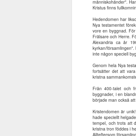
människohänder". Han 
är extremt viktigt
Kristus finns fullkomn
Oct 6th
Oct 6th
Oct 6th
Hedendomen har liksom
Nya testamentet förek
vore en byggnad. För 
Frälsare och Herre. F
Klippan blev
Abraham såg
Universell
Alexandria ca år 19
slagen
Jesu dag
frälsning eller
för
Universell
Abraham såg
kyrkan/församlingen".
Jun 22nd
Jun 22nd
Jun 22nd
M
Jesus?
för
frälsning eller
Jesu dag
inte någon speciell by
Jesus?
Genom hela Nya testam
fortsätter det att va
Slösade kvinnan
Vad säger Bibeln
Världen och dess
kristna sammankomster
bort en
om Jesu
begär förgår men
ge
Mar 31st
Mar 29th
Mar 10th
Från 400-talet och f
förmögenhet?
tillkommelse?
den som gör
byggnader, i en bland
Guds vilja består
började man också att g
för evigt
Kristendomen är unik!
Bana väg för
Ifrån jordlivets
Kristus och
Elis
hade speciellt helgad
Herren!
natt
församlingen
tempel, och trots att 
Jan 9th
Dec 22nd
Dec 14th
kristna tron föddes i 
Allteftersom församlin