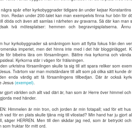
 några spår efter kyrkobyggnader tidigare än under kejsar Konstantins 
 tron. Redan under 200-talet kan man exempelvis finna hur bön för dö
ens fåglar
Ett hjärta - en själ
Salighet
Nådens år fr
be till döda och även att samlas i närheten av gravarna. Så där kan man 
r sin nästen
Herren
dsak två mötesplatser: hemmen och begravnigsplatserna. Ännu
ep 10th
Sep 10th
Aug 14th
Aug 4th
om hur kyrkobyggnader så småningom kom att flytta fokus från den ver
t romerska imperiet, men det hinns inte med i det här blogginlägget. K
 för bibelns lära om församlingen. Bättre riva kyrkorna och vända å
breda vägen
Andens enhet
Var ska du lägga
Kampen för d
sideal. Kyrkorna står i vägen för frälsningen.
r livets väg
din röst?
bibliska dopet
 den urkristna församlingen skulle ta sig till att spara reliker som exem
ay 14th
May 8th
May 8th
May 8th
Sattler
 Jesus. Tvärtom var man motståndare till allt som på olika sätt kunde
n enda värdig att få församlingens tillbedjan. Där är också kyrko
se Jesus
(exempel)
.
gjort världen och allt vad däri är, han som är Herre över himmel och j
ill ett högt
Hur kan
Levande tempel
- Kom, Herr
 gjorda med händer.
pris
budskapet om
Jesus | Del 
May 8th
Feb 4th
Jan 29th
Jan 22nd
Jesu tillkommelse
: Himmelen är min tron, och jorden är min fotapall; vad för ett hus 
vålla splittring?
 vad för en plats skulle tjäna mig till vilostad? Min hand har ju gjort al
it till, säger HERREN. Men till den skådar jag ned, som är betryckt oc
n som fruktar för mitt ord.