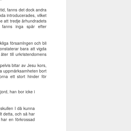
tid, fanns det dock andra
da introducerades, vilket
ån
Spetälsk,
Paulus kamp för
Bönens
se att tredje århundradets
spetälsk
församlingen i
förvandlande
 fanns inga spår efter
Jul 29th
Jul 8th
Jul 1st
Efesus
makt
kliga församlngen och bli
onstaterar bara att vigda
ter till urkristendomens
et
Kampen för det
Församlingen -
Frälst av nåd
 -
bibliska dopet -
ett hem
pelvis bitar av Jesu kors,
May 8th
May 8th
May 8th
Hubmaier
 dra uppmärksamheten bort
rna ett stort hinder för
ord, han bor icke i
e
- Kom, Herre
Jesus - utanför
Jesus kommer -
2
Jesus | Del 1
lägret
ett högaktuellt
Jan 15th
Jan 9th
Jan 4th
budskap!
skullen I då kunna
lt detta, och så har
h har en förkrossad