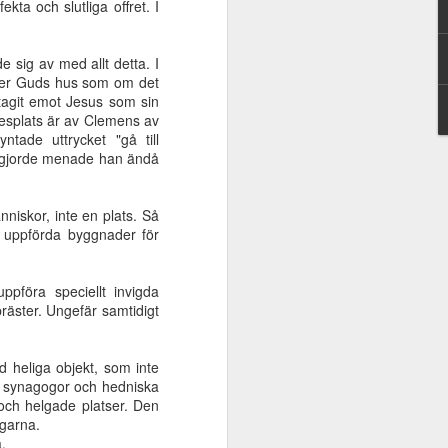
a och slutliga offret. I
v
frälsning eller
Universell
Aug 10th
Aug 10th
Aug 10th
Jesus
frälsning eller
Jesus
 sig av med allt detta. I
ller Guds hus som om det
tagit emot Jesus som sin
tesplats är av Clemens av
m
Guds eviga rike
Korsets triumf
Tiden - en gåva
tade uttrycket "gå till
ra
n gjorde menade han ändå
May 25th
Apr 21st
Apr 21st
ör
st
niskor, inte en plats. Så
lt uppförda byggnader för
 -
Kunskapen om
Jesus - förstfödd
Kärlekens väg
ing
Jesus är mest
före allt skapat
Feb 3rd
Feb 3rd
Jan 13th
pföra speciellt invigda
ors
värdefull
räster. Ungefär samtidigt
d heliga objekt, som inte
s
Mose kallelse
Tystad sanning
Sista tiden är nu!
ka synagogor och hedniska
ens
 och helgade platser. Den
Oct 27th
Oct 20th
Oct 7th
ägarna.
.