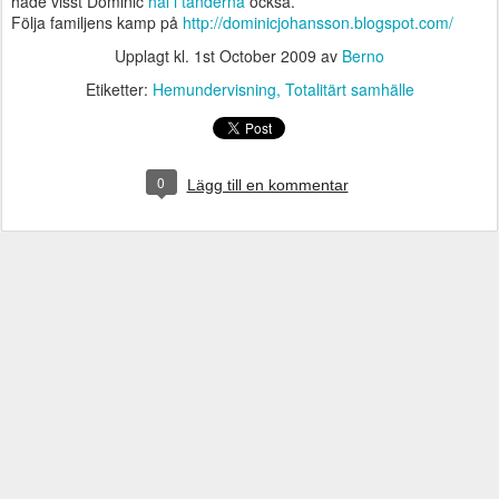
hade visst Dominic
hål i tänderna
också.
Följa familjens kamp på
http://dominicjohansson.blogspot.com/
Upplagt kl.
1st October 2009
av
Berno
Etiketter:
Hemundervisning
Totalitärt samhälle
0
Lägg till en kommentar