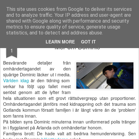
berno.se
This site uses cookies from Google to deliver its services
and to analyze traffic. Your IP address and user-agent are
Startsida
shared with Google along with performance and security
metrics to ensure quality of service, generate usage
statistics, and to detect and address abuse.
OCT
LEARN MORE
GOT IT
Mer om Dominic
1
Besvärande detaljer från
omhändertagandet av den
sjuårige Dominic läcker ut i media.
Världen idag
är den tidning som
verkar ha följt upp fallet mest
seriöst genom att de lyfter fram
hela situationen som ett grovt rättsövergrepp utan proportioner.
Omhändertagandet jämförs med kidnappning och det trauma som
Gotlands kommun försatt familjen i är långt värre än de 'problem'
som fanns innan.
På bilden syns Dominic minuterna innan uniformerad polis tränger
in i flygplanet på Arlanda och omhändertar honom.
Familjens brott: De hade valt att bedriva hemundervisning. Sen