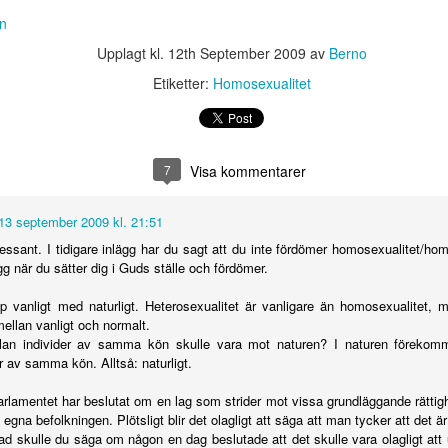
n
Upplagt kl.
12th September 2009
av
Berno
ens fåglar
Ett hjärta - en själ
Salighet
Nådens år fr
Etiketter:
Homosexualitet
r sin nästen
Herren
ep 10th
Sep 10th
Aug 14th
Aug 4th
7
Visa kommentarer
breda vägen
Andens enhet
Var ska du lägga
Kampen för d
r livets väg
din röst?
bibliska dopet
13 september 2009 kl. 21:51
ay 14th
May 8th
May 8th
May 8th
Sattler
essant. I tidigare inlägg har du sagt att du inte fördömer homosexualitet/ho
ägg när du sätter dig i Guds ställe och fördömer.
p vanligt med naturligt. Heterosexualitet är vanligare än homosexualitet, me
ellan vanligt och normalt.
ill ett högt
Hur kan
Levande tempel
- Kom, Herr
llan individer av samma kön skulle vara mot naturen? I naturen förekomme
pris
budskapet om
Jesus | Del 
May 8th
Feb 4th
Jan 29th
Jan 22nd
r av samma kön. Alltså: naturligt.
Jesu tillkommelse
vålla splittring?
arlamentet har beslutat om en lag som strider mot vissa grundläggande rättigh
 egna befolkningen. Plötsligt blir det olagligt att säga att man tycker att det 
ad skulle du säga om någon en dag beslutade att det skulle vara olagligt at