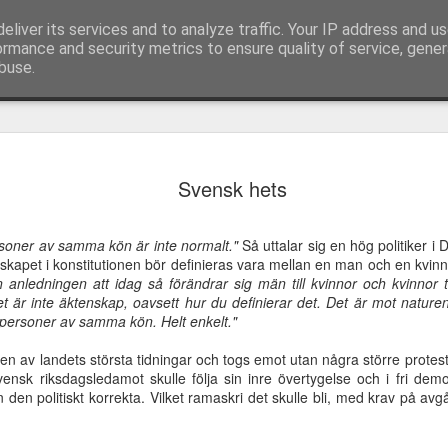
eliver its services and to analyze traffic. Your IP address and u
ormance and security metrics to ensure quality of service, gene
buse.
idandets
Appeller och
Jesus, lev genom
Caesarea Fili
Svensk hets
Appeller och
emlighet
sånger från möte
mig!
och helvetet
Caesarea Fili
idandets
sånger från möte
Jesus, lev genom
Feb 7th
Feb 7th
Feb 7th
Feb 7th
hos församlingen
portar
och helvetet
emlighet
hos församlingen
mig!
i Skälby
portar
rsoner av samma kön är inte normalt."
Så uttalar sig en hög politiker 
i Skälby
nskapet i konstitutionen bör definieras vara mellan en man och en kv
anledningen att idag så förändrar sig män till kvinnor och kvinnor t
 Det är inte äktenskap, oavsett hur du definierar det. Det är mot nature
rskapens
Korset -
Framtidsvision -
Synen - ett
 personer av samma kön. Helt enkelt."
angelium
välsignelse eller
utan tro
väckelserop
rskapens
ov 16th
Nov 16th
Nov 16th
Nov 16th
förbannelse
i en av landets största tidningar och togs emot utan några större protes
angelium
vensk riksdagsledamot skulle följa sin inre övertygelse och i fri dem
 den politiskt korrekta. Vilket ramaskri det skulle bli, med krav på avgå
olaiternas
Tiden hastar -
Ekumeniska
Älska din näs