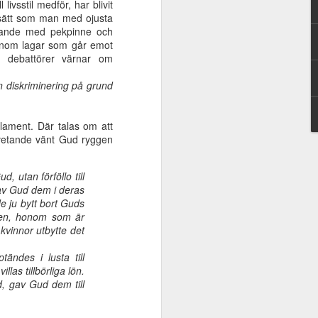
ivsstil medför, har blivit
v
frälsning eller
Universell
ätt som man med ojusta
Aug 10th
Aug 10th
Aug 10th
Jesus
frälsning eller
örande med pekpinne och
Jesus
 igenom lagar som går emot
s debattörer värnar om
rån diskriminering på grund
m
Guds eviga rike
Korsets triumf
Tiden - en gåva
ra
May 25th
Apr 21st
Apr 21st
ör
rlament. Där talas om att
st
 vetande vänt Gud ryggen
 utan förföllo till
 -
Kunskapen om
Jesus - förstfödd
Kärlekens väg
gav Gud dem i deras
ing
Jesus är mest
före allt skapat
e ju bytt bort Guds
Feb 3rd
Feb 3rd
Jan 13th
ors
värdefull
aren, honom som är
kvinnor utbytte det
ndes i lusta till
as tillbörliga lön.
s
Mose kallelse
Tystad sanning
Sista tiden är nu!
, gav Gud dem till
ens
Oct 27th
Oct 20th
Oct 7th