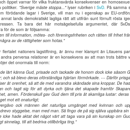
och öppet varnar för vilka fruktansvärda konsekvenser en homosexuell l
gärning
Jesus kommer!
mötet 100 år
som dig själ
 politiker.
"Sverige måste stoppa..."
lyser rubriken i
SvD.
På samma s
Oct 6th
Aug 19th
Aug 10th
Aug 10th
om förödande lagar i Sverige, vill man nu i egenskap av EU-ordf
t annat lands demokratiskt lagliga rätt att utifrån sunt förnuft rösta
intressen. Ta bara det här motsägelsefulla argumentet, där SvD
ra för de som är följsamma:
ten till information, mötes- och föreningsfriheten och rätten till frihet f
Kristus
Med
Är du en syndare
När det so
 några av de rättigheter som hotas."
härligad i
tillkommelsen
eller en ny
anses vara b
ay 25th
May 25th
May 25th
May 25th
samlingen
som perspektiv
skapelse?
står i vägen f
flertalet nationers lagstiftning, är ännu mer klarsynt än Litauens pa
på livet
det som är bä
andra perversa relationer är en konsekvens av att man trots bättre
öjer det onormala till norm:
ade lärt känna Gud, prisade och tackade de honom dock icke såsom Gud,
Bruten
Jesu verk stod
Guds härlighet
Kristi härlighet
r; och så blevo deras oförståndiga hjärtan förmörkade. --- Därför pris
menskap
färdiga vid
strålar fram i
det som ingent
lser åt orenhet, så att de med varandra skändade sina kroppar. De had
Mar 8th
Feb 24th
Feb 17th
Feb 16th
världens
Kristi ansikte
var i människ
gn och tagit sig för att dyrka och tjäna det skapade framför Skap
grundläggning
ögon
het, amen. Fördenskull gav Gud dem till pris åt skamliga lustar: deras 
et mot ett onaturligt;
rgåvo ock männen det naturliga umgänget med kvinnan och upptä
revo styggelse, man med man. Så fingo de på sig själva uppbära sin vill
has kallelse
Du ska bryta
Kraften
Försoningen
 icke hade aktat det något värt att taga vara på sin kunskap om Gud
sönder deras
fullkomnas i
tjänst - i änd
gt sinnelag, till att bedriva otillbörliga ting."
Dec 7th
Nov 28th
Nov 28th
Nov 28th
bördors ok
svaghet
tid