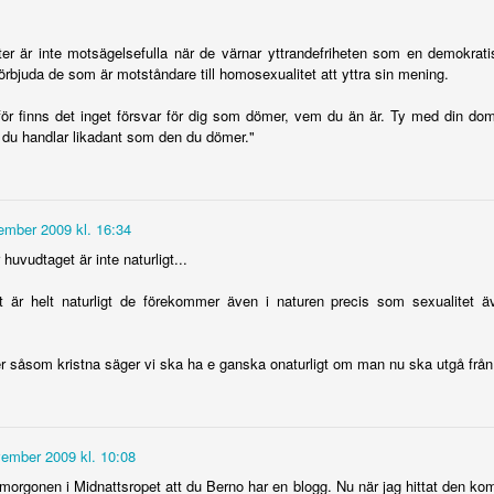
ibliskt svar
Mose liv - del 10
Mose liv - del 9
Mose liv - del
iget i Israel
Dec 6th
Dec 6th
Dec 6th
Oct 26th
er är inte motsägelsefulla när de värnar yttrandefriheten som en demokrati
örbjuda de som är motståndare till homosexualitet att yttra sin mening.
ör finns det inget försvar för dig som dömer, vem du än är. Ty med din do
m du handlar likadant som den du dömer."
 liv - del 2
Mose liv - del 1
Missionsbefallnin
Klippan rämn
gen - gäller den
Sep 4th
Aug 31st
Aug 26th
Aug 19th
idag?
ember 2009 kl. 16:34
 huvudtaget är inte naturligt...
 efter att bli
Guds
Sodom är inte
Rovlystna var
t är helt naturligt de förekommer även i naturen precis som sexualitet ä
ik Jesus!
outgrundliga
vad du tror
i bibeln | Ber
May 8th
May 1st
Apr 12th
Apr 3rd
gemenskap
Vidén
ner såsom kristna säger vi ska ha e ganska onaturligt om man nu ska utgå från
barmhärtige
Finns det en
Det är så tyst om
Isak och Rebe
ember 2009 kl. 10:08
amariten
framtid och ett
Jesu tillkommelse
an 25th
Jan 25th
Jan 9th
Jan 2nd
hopp?
morgonen i Midnattsropet att du Berno har en blogg. Nu när jag hittat den kom