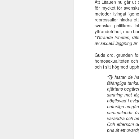
Att Litauen nu går ut 
är extremt viktigt
för mycket för svenska
Oct 6th
Oct 6th
Oct 6th
metoder tvingat igen
repressalier hindra et
svenska politikers 
yttrandefrihet, men ba
"Yttrande friheten, rät
Klippan blev
Abraham såg
Universell
av sexuell läggning är
slagen
Jesu dag
frälsning eller
för
Universell
Abraham såg
Jun 22nd
Jun 22nd
Jun 22nd
M
Jesus?
för
frälsning eller
Jesu dag
Guds ord, grunden för 
Jesus?
homosexualiteten och 
och i sitt högmod upph
"Ty fastän de h
Slösade kvinnan
Vad säger Bibeln
Världen och dess
fåfängliga tanka
bort en
om Jesu
begär förgår men
ge
hjärtans begäre
Mar 31st
Mar 29th
Mar 10th
förmögenhet?
tillkommelse?
den som gör
sanning mot lö
Guds vilja består
högtlovad i evig
för evigt
naturliga umgäng
sammalunda öve
varandra och bed
Bana väg för
Ifrån jordlivets
Kristus och
Elis
Och eftersom de
Herren!
natt
församlingen
Jan 9th
Dec 22nd
Dec 14th
pris åt ett ovärdi