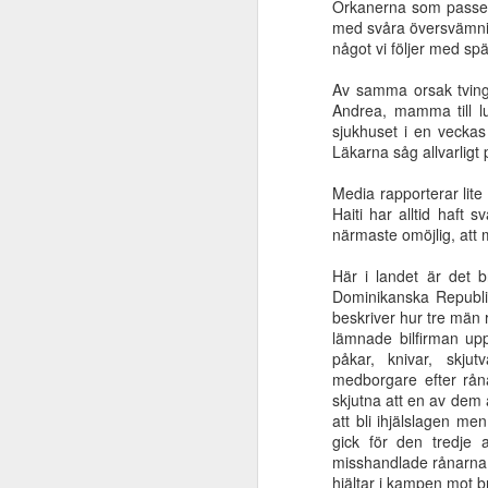
Orkanerna som passera
är extremt viktigt
med svåra översvämnin
Oct 6th
Oct 6th
Oct 6th
något vi följer med sp
Av samma orsak tvinga
Andrea, mamma till l
sjukhuset i en veckas
Klippan blev
Abraham såg
Universell
Läkarna såg allvarligt
slagen
Jesu dag
frälsning eller
för
Universell
Abraham såg
Jun 22nd
Jun 22nd
Jun 22nd
M
Jesus?
för
frälsning eller
Jesu dag
Media rapporterar lite
Jesus?
Haiti har alltid haft 
närmaste omöjlig, att 
Slösade kvinnan
Vad säger Bibeln
Världen och dess
Här i landet är det br
Dominikanska Republik
bort en
om Jesu
begär förgår men
ge
Mar 31st
Mar 29th
Mar 10th
beskriver hur tre män 
förmögenhet?
tillkommelse?
den som gör
lämnade bilfirman up
Guds vilja består
påkar, knivar, skju
för evigt
medborgare efter rån
skjutna att en av dem
Bana väg för
Ifrån jordlivets
Kristus och
Elis
att bli ihjälslagen m
Herren!
natt
församlingen
gick för den tredje
Jan 9th
Dec 22nd
Dec 14th
misshandlade rånarna 
hjältar i kampen mot br