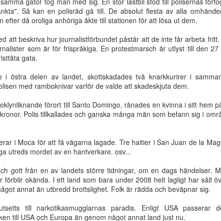
samma gator tog man med sig. En stor lastbil stod till polisernas förf
ibliskt svar
Mose liv - del 10
Mose liv - del 9
Mose liv - del
änkta". Så kan en polisräd gå till. De absolut flesta av alla omhänd
iget i Israel
fter då oroliga anhöriga åkte till stationen för att lösa ut dem.
Dec 6th
Dec 6th
Dec 6th
Oct 26th
d att beskriva hur journalistförbundet påstår att de inte får arbeta frit
rnalister som är för frispråkiga. En protestmarsch är utlyst till den 
sttäta gata.
 liv - del 2
Mose liv - del 1
Missionsbefallnin
Klippan rämn
le i östra delen av landet, skottskadades två knarkkurirer i samm
gen - gäller den
Sep 4th
Aug 31st
Aug 26th
Aug 19th
olisen med ramboknivar varför de valde att skadeskjuta dem.
idag?
oklynliknande förort till Santo Domingo, rånades en kvinna i sitt hem på 
kronor. Polis tillkallades och ganska många män som befann sig i omr
 efter att bli
Guds
Sodom är inte
Rovlystna var
ik Jesus!
outgrundliga
vad du tror
i bibeln | Ber
ar i Moca för att få vägarna lagade. Tre haitier i San Juan de la Magu
May 8th
May 1st
Apr 12th
Apr 3rd
a utreds mordet av en hantverkare. osv...
gemenskap
Vidén
 och gott från en av landets större tidningar, om en dags händelser. 
er förblir okända. I ett land som bara under 2008 helt lagligt har sålt 
 något annat än utbredd brottslighet. Folk är rädda och beväpnar sig.
barmhärtige
Finns det en
Det är så tyst om
Isak och Rebe
amariten
framtid och ett
Jesu tillkommelse
tsetts till narkotikasmugglarnas paradis. Enligt USA passerar
an 25th
Jan 25th
Jan 9th
Jan 2nd
hopp?
en till USA och Europa än genom något annat land just nu.