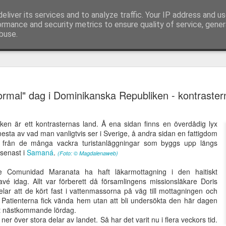
eliver its services and to analyze traffic. Your IP address and u
ormance and security metrics to ensure quality of service, gene
buse.
idandets
Appeller och
Jesus, lev genom
Caesarea Fili
ormal" dag i Dominikanska Republiken - kontraster
Appeller och
emlighet
sånger från möte
mig!
och helvetet
Caesarea Fili
idandets
sånger från möte
Jesus, lev genom
Feb 7th
Feb 7th
Feb 7th
Feb 7th
hos församlingen
portar
och helvetet
emlighet
hos församlingen
mig!
i Skälby
portar
en är ett kontrasternas land. Å ena sidan finns en överdådig lyx
i Skälby
sta av vad man vanligtvis ser i Sverige, å andra sidan en fattigdom
d från de många vackra turistanläggningar som byggs upp längs
 senast i
Samaná
.
(Foto:
© Magdalenaweb)
rskapens
Korset -
Framtidsvision -
Synen - ett
angelium
välsignelse eller
utan tro
väckelserop
lle Comunidad Maranata ha haft läkarmottagning i den haitiskt
rskapens
ov 16th
Nov 16th
Nov 16th
Nov 16th
förbannelse
vé idag. Allt var förberett då församlingens missionsläkare Doris
angelium
lar att de kört fast i vattenmassorna på väg till mottagningen och
e. Patienterna fick vända hem utan att bli undersökta den här dagen
et nästkommande lördag.
er över stora delar av landet. Så har det varit nu i flera veckors tid.
olaiternas
Tiden hastar -
Ekumeniska
Älska din näs