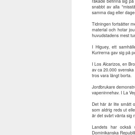
råkade befinna sig på 
Ljus bryter fram
Medan vi väntar
Försoningens
Ett b
snabbt av alla "misst
ur det djupaste
...
makt
på kr
samma dag eller dagen e
Dec 26th
Dec 17th
Dec 6th
mörker
Tidningen fortsätter me
material och hotar jou
huvudstadens mest turi
Mose liv - del 4
Mose liv - del 3
Se med trons
Mose
I Higuey, ett samhäl
ögon
Sep 25th
Sep 11th
Sep 4th
Kurirerna gav sig på p
I Los Alcarizos, en Bro
av ca 20.000 svenska 
tros vara långt borta.
Människans
Tystnadens makt
Jesus manar gott
Sträva
gudagivna
för oss! | Ulf
l
Jordbrukare demonstrer
Jun 18th
Jun 5th
May 22nd
identitet
vapeninnehav. I La Veg
Östeby
Det här är lite smått
som aldrig reds ut ell
är det svårt vänta sig
Prisgiven
Parousia - del 2
Parousia - del 1
Den 
mänsklighet
(av 2)
(av 2)
s
Landets har också u
Feb 13th
Feb 6th
Jan 30th
J
Dominikanska Republik