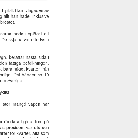
n hyrbil. Han tvingades av
 allt han hade, inklusive
ån
Spetälsk,
Paulus kamp för
Bönens
bröstet.
spetälsk
församlingen i
förvandlande
Jul 29th
Jul 8th
Jul 1st
Efesus
makt
iserna hade upptäckt ett
. De skjutna var efterlysta
n, berättar nästa sida i
et
Kampen för det
Församlingen -
Frälst av nåd
en fattiga befolkningen.
 -
bibliska dopet -
ett hem
 bara något kvarter från
May 8th
May 8th
May 8th
Hubmaier
varliga. Det händer ca 10
som Sverige.
klist.
e
- Kom, Herre
Jesus - utanför
Jesus kommer -
en stor mängd vapen har
2
Jesus | Del 1
lägret
ett högaktuellt
Jan 15th
Jan 9th
Jan 4th
budskap!
är rädda att gå ut tom på
ts president var ute och
rter för kvarter. Alla som