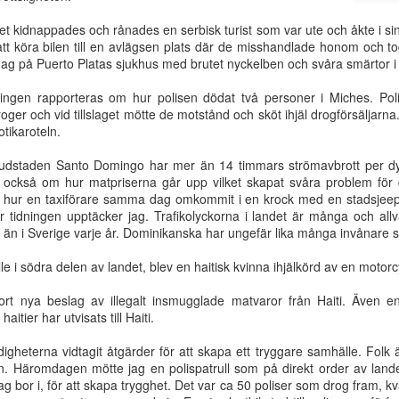
et kidnappades och rånades en serbisk turist som var ute och åkte i si
t köra bilen till en avlägsen plats där de misshandlade honom och tog
ens fåglar
Ett hjärta - en själ
Salighet
Nådens år fr
dag på Puerto Platas sjukhus med brutet nyckelben och svåra smärtor i 
r sin nästen
Herren
ep 10th
Sep 10th
Aug 14th
Aug 4th
ingen rapporteras om hur polisen dödat två personer i Miches. Pol
droger och vid tillslaget mötte de motstånd och sköt ihjäl drogförsäljarna
tikaroteln.
vudstaden Santo Domingo har mer än 14 timmars strömavbrott per dyg
breda vägen
Andens enhet
Var ska du lägga
Kampen för d
t också om hur matpriserna går upp vilket skapat svåra problem för d
r livets väg
din röst?
bibliska dopet
 hur en taxiförare samma dag omkommit i en krock med en stadsjeep,
ay 14th
May 8th
May 8th
May 8th
Sattler
er tidningen upptäcker jag. Trafikolyckorna i landet är många och all
r än i Sverige varje år. Dominikanska har ungefär lika många invånare 
e i södra delen av landet, blev en haitisk kvinna ihjälkörd av en motorcy
ill ett högt
Hur kan
Levande tempel
- Kom, Herr
ort nya beslag av illegalt insmugglade matvaror från Haiti. Även 
pris
budskapet om
Jesus | Del 
aitier har utvisats till Haiti.
May 8th
Feb 4th
Jan 29th
Jan 22nd
Jesu tillkommelse
vålla splittring?
gheterna vidtagit åtgärder för att skapa ett tryggare samhälle. Folk 
. Häromdagen mötte jag en polispatrull som på direkt order av lande
g bor i, för att skapa trygghet. Det var ca 50 poliser som drog fram, kva