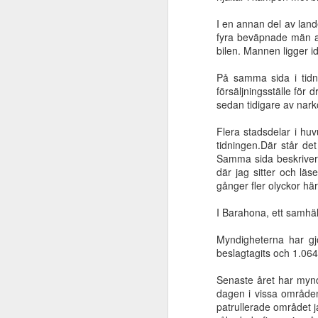
I en annan del av land
fyra beväpnade män at
En skatt ligger
Makten är i Jesu
Från förrymd slav
Himl
bilen. Mannen ligger i
gömd i en åker
händer
till älskad broder
bygge
Sep 30th
Sep 25th
Sep 17th
S
På samma sida i tidn
försäljningsställe för 
sedan tidigare av narko
Flera stadsdelar i hu
Vad säger Bibeln
Vad händer med
Herrens
Den 
tidningen.Där står de
om Jesu
löftet om Jesu
sändebud Elia
elle
Samma sida beskriver
Jun 19th
Jun 19th
Jun 4th
M
tillkommelse?
tillkommelse?
där jag sitter och läs
gånger fler olyckor hä
I Barahona, ett samhäll
Lär känna Guds
Ljudet av en svag
Förlora inte fokus
Nåd t
Myndigheterna har gj
tid
susning
beslagtagits och 1.064 h
May 8th
May 8th
May 8th
Senaste året har myndi
dagen i vissa områden
patrullerade området ja