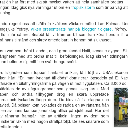
t ön har fört med sig så mycket vatten att hela samhällen brottas
gärning
Jesus kommer!
mötet 100 år
som dig själ
gar. Idag gick nya varningar ut om en
tropisk storm
som är på väg att 
Oct 6th
Aug 19th
Aug 10th
Aug 10th
änning.
de regnet oss att ställa in kvällens väckelsemöte i Las Palmas. Un
ungsjuke Yefrey,
vilken presenterats här på bloggen tidigare.
Yefrey,
 tid, mår sämre. Snabbt får vi fram en bil som kan köra honom till a
Kristus
Med
Är du en syndare
När det so
 på hans tillstånd och skrev omedelbart in honom på sjukhuset.
härligad i
tillkommelsen
eller en ny
anses vara b
ay 25th
May 25th
May 25th
May 25th
samlingen
som perspektiv
skapelse?
står i vägen f
 om vad som hänt i landet, och i grannlandet Haiti, senaste dygnet. Situ
på livet
det som är bä
svårigheter med att ordna mat till befolkningen. Idag skriver tidningarn
man befinner sig mitt i en svår hungersnöd.
ottsligheten som toppar i antalet artiklar, tätt följt av USAs ekonom
Bruten
Jesu verk stod
Guds härlighet
Kristi härlighet
en hårt. "En man lynchad till döds" dominerar löpsedeln på El Nacion
menskap
färdiga vid
strålar fram i
det som ingent
Mar 8th
Feb 24th
Feb 17th
Feb 16th
rånade en biluthyrningsfirma på vägen ut mot flygplatsen. Ca 3.000 dol
världens
Kristi ansikte
var i människ
ptäcktes de av några grannar som genast slog larm. Med
grundläggning
ögon
tvapen och andra tillhyggen drog en skara uppretade
arna och lyckades fånga dem. De blev så illa slagna och
 avled. Då polisen kom lyckades de rädda en av rånarna från
has kallelse
Du ska bryta
Kraften
Försoningen
en en av hans kompanjoner dog alltså på sjukhuset. Hur det
sönder deras
fullkomnas i
tjänst - i änd
 av rånarna framgår inte av artikeln. Ingen av dem som
Dec 7th
Nov 28th
Nov 28th
Nov 28th
bördors ok
svaghet
tid
riskerar räkna med någon straffpåföljd. De ses snarare som
ottsligheten.