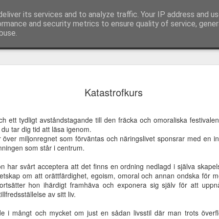
eliver its services and to analyze traffic. Your IP address and u
ormance and security metrics to ensure quality of service, gene
buse.
idandets
Appeller och
Jesus, lev genom
Caesarea Fili
Katastrofkurs
Appeller och
emlighet
sånger från möte
mig!
och helvetet
Caesarea Fili
idandets
sånger från möte
Jesus, lev genom
Feb 7th
Feb 7th
Feb 7th
Feb 7th
hos församlingen
portar
och helvetet
emlighet
hos församlingen
mig!
i Skälby
portar
 ett tydligt avståndstagande till den fräcka och omoraliska festivale
i Skälby
du tar dig tid att läsa igenom.
 över miljonregnet som förväntas och näringslivet sponsrar med en inte
nningen som står i centrum.
rskapens
Korset -
Framtidsvision -
Synen - ett
angelium
välsignelse eller
utan tro
väckelserop
n har svårt acceptera att det finns en ordning nedlagd i själva skapel
rskapens
ov 16th
Nov 16th
Nov 16th
Nov 16th
förbannelse
vetskap om att orättfärdighet, egoism, omoral och annan ondska för m
angelium
ortsätter hon ihärdigt framhäva och exponera sig själv för att uppnå
llfredsställelse av sitt liv.
i mångt och mycket om just en sådan livsstil där man trots överflöd
olaiternas
Tiden hastar -
Ekumeniska
Älska din näs