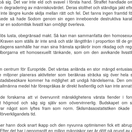
a på sig. Det var inte eld och svavel i första hand. Straffet handlade o
gärning
Jesus kommer!
mötet 100 år
som dig själ
 en degradering av människovärdet. Deras stolthet och ständiga jakt eft
Oct 6th
Aug 19th
Aug 10th
Aug 10th
 inte längre kunde skilja mellan rätt och fel. Det fanns ingen framtid
s skede så hade Sodom genom sin egen inneboende destruktiva karaktä
r en sodomitisk livsstil kan omöjligt överleva.
jdlös lusta, obegränsad makt. Så kan man sammanfatta den homosexue
Kristus
Med
Är du en syndare
När det so
. Kraven som ställs är inte små och står långtifrån i proportion till d
härligad i
tillkommelsen
eller en ny
anses vara b
 I dagens samhälle har man sina främsta språkrör inom riksdag och reg
ay 25th
May 25th
May 25th
May 25th
samlingen
som perspektiv
skapelse?
står i vägen f
dborgarna ett homosexuellt tänkande, som om den avvikande livssti
på livet
det som är bä
m centrum för Europride. Det väntas anlända en stor mängd entusias
e miljoner planeras aktiviteter som beräknas sträcka sig över hel
Bruten
Jesu verk stod
Guds härlighet
Kristi härlighet
dstadsbesökare kommer ha möjlighet att undgå händelserna. Den omo
menskap
färdiga vid
strålar fram i
det som ingent
Mar 8th
Feb 24th
Feb 17th
Feb 16th
gna allmänna medel här förespråkas är direkt livsfientlig och kan inte an
världens
Kristi ansikte
var i människ
grundläggning
ögon
odde forskarna att vi övervunnit mänsklighetens värsta fiender i f
t högmod och såg sig själv som oövervinnerlig. Budskapet om sex
ar något som lyftes fram som norm. Skilsmässostatistiken ökade
has kallelse
Du ska bryta
Kraften
Försoningen
förverkligandets tid.
sönder deras
fullkomnas i
tjänst - i änd
Dec 7th
Nov 28th
Nov 28th
Nov 28th
bördors ok
svaghet
tid
ser hann dock snart ikapp och den nyvunna optimismen fick ett abrupt
. Efter det har i genomsnitt en miljon människor per år dött på grund av