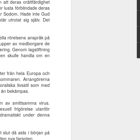
m att deras orättfärdighet
v
frälsning eller
Universell
er lusta förblindade deras
Aug 10th
Aug 10th
Aug 10th
Jesus
frälsning eller
 för Sodom. Hade inte Gud
Jesus
r utrotat sig själv. Det
lla rörelsens anspråk på
m
Guds eviga rike
Korsets triumf
Tiden - en gåva
e grupper av medborgare de
ra
ering. Genom lagstiftning
May 25th
Apr 21st
Apr 21st
ör
len skulle handla om en
st
ter från hela Europa och
a sommaren. Arrangörerna
 -
Kunskapen om
Jesus - förstfödd
Kärlekens väg
raliska livsstil som med
ing
Jesus är mest
före allt skapat
Feb 3rd
Feb 3rd
Jan 13th
nat än bekämpas.
ors
värdefull
orm av smittsamma virus.
uell frigörelse utanför
 dramatiskt under denna
s
Mose kallelse
Tystad sanning
Sista tiden är nu!
ens
Oct 27th
Oct 20th
Oct 7th
 slut då aids i början på
 den nya farsoten.