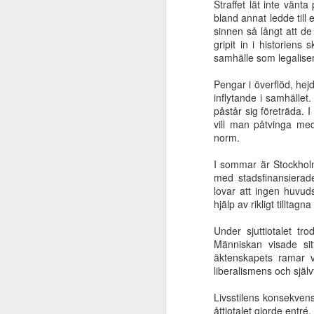
Straffet lät inte vänt
är extremt viktigt
bland annat ledde till
Oct 6th
Oct 6th
Oct 6th
sinnen så långt att de
gripit in i historien
samhälle som legalisera
Pengar i överflöd, he
Klippan blev
Abraham såg
Universell
inflytande i samhället
slagen
Jesu dag
frälsning eller
för
Universell
Abraham såg
påstår sig företräda.
Jun 22nd
Jun 22nd
Jun 22nd
M
Jesus?
för
frälsning eller
Jesu dag
vill man påtvinga me
Jesus?
norm.
I sommar är Stockhol
Slösade kvinnan
Vad säger Bibeln
Världen och dess
med stadsfinansierad
lovar att ingen huvu
bort en
om Jesu
begär förgår men
ge
Mar 31st
Mar 29th
Mar 10th
hjälp av rikligt tillta
förmögenhet?
tillkommelse?
den som gör
Guds vilja består
Under sjuttiotalet tr
för evigt
Människan visade sit
äktenskapets ramar v
Bana väg för
Ifrån jordlivets
Kristus och
Elis
liberalismens och själv
Herren!
natt
församlingen
Jan 9th
Dec 22nd
Dec 14th
Livsstilens konsekven
åttiotalet gjorde entré