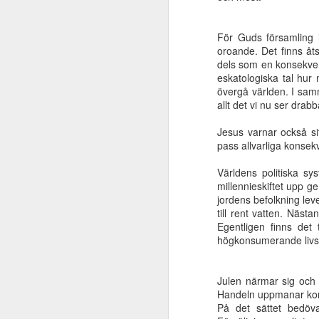
För Guds församling 
En skatt ligger
Makten är i Jesu
Från förrymd slav
Himl
oroande. Det finns åt
gömd i en åker
händer
till älskad broder
bygge
dels som en konsekvens
Sep 30th
Sep 25th
Sep 17th
S
eskatologiska tal hur
övergå världen. I sa
allt det vi nu ser drab
Jesus varnar också sit
Vad säger Bibeln
Vad händer med
Herrens
Den 
pass allvarliga konse
om Jesu
löftet om Jesu
sändebud Elia
elle
Jun 19th
Jun 19th
Jun 4th
M
tillkommelse?
tillkommelse?
Världens politiska sys
millennieskiftet upp 
jordens befolkning lev
till rent vatten. Näst
Egentligen finns det
Lär känna Guds
Ljudet av en svag
Förlora inte fokus
Nåd t
högkonsumerande livsst
tid
susning
May 8th
May 8th
May 8th
Julen närmar sig och 
Handeln uppmanar konsu
På det sättet bedöv