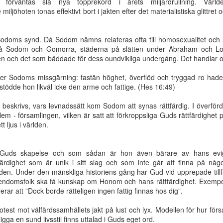
ten förväntas slå nya topprekord i årets miljardrullning. Vär
ibliskt svar
Mose liv - del 10
Mose liv - del 9
Mose liv - del
iljöhoten tonas effektivt bort i jakten efter det materialistiska glittret
iget i Israel
Dec 6th
Dec 6th
Dec 6th
Oct 26th
Sodoms synd. Då Sodom nämns relateras ofta till homosexualitet och
 på Sodom och Gomorra, städerna på slätten under Abraham och Lot
len och det som bäddade för dess oundvikliga undergång. Det handlar o
 liv - del 2
Mose liv - del 1
Missionsbefallnin
Klippan rämn
ster Sodoms missgärning: fastän höghet, överflöd och tryggad ro hade
gen - gäller den
Sep 4th
Aug 31st
Aug 26th
Aug 19th
stödde hon likväl icke den arme och fattige. (Hes 16:49)
idag?
beskrivs, vars levnadssätt kom Sodom att synas rättfärdig. I överför
alem - församlingen, vilken är satt att förkroppsliga Guds rättfärdighet
t ljus i världen.
 efter att bli
Guds
Sodom är inte
Rovlystna var
ik Jesus!
outgrundliga
vad du tror
i bibeln | Ber
May 8th
May 1st
Apr 12th
Apr 3rd
Guds skapelse och som sådan är hon även bärare av hans evig
gemenskap
Vidén
färdighet som är unik i sitt slag och som inte går att finna på någ
rlden. Under den mänskliga historiens gång har Gud vid upprepade tillf
gendomsfolk ska få kunskap om Honom och hans rättfärdighet. Exempel
rar att ”Dock borde rätteligen ingen fattig finnas hos dig”.
barmhärtige
Finns det en
Det är så tyst om
Isak och Rebe
amariten
framtid och ett
Jesu tillkommelse
test mot välfärdssamhällets jakt på lust och lyx. Modellen för hur för
an 25th
Jan 25th
Jan 9th
Jan 2nd
hopp?
ligga en sund livsstil finns uttalad i Guds eget ord.