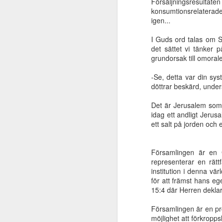
Försäljningsresulta
Ljus bryter fram
Medan vi väntar
Försoningens
Ett b
konsumtionsrelaterade m
ur det djupaste
...
makt
på kr
igen...
Dec 26th
Dec 17th
Dec 6th
mörker
I Guds ord talas om 
det sättet vi tänker
grundorsak till omora
Mose liv - del 4
Mose liv - del 3
Se med trons
Mose
-Se, detta var din sy
ögon
Sep 25th
Sep 11th
Sep 4th
döttrar beskärd, under
Det är Jerusalem som 
idag ett andligt Jerus
ett salt på jorden och et
Människans
Tystnadens makt
Jesus manar gott
Sträva
gudagivna
för oss! | Ulf
l
Jun 18th
Jun 5th
May 22nd
identitet
Församlingen är en 
Östeby
representerar en rätt
institution i denna vä
för att främst hans e
15:4 där Herren deklare
Prisgiven
Parousia - del 2
Parousia - del 1
Den 
mänsklighet
(av 2)
(av 2)
s
Församlingen är en pro
Feb 13th
Feb 6th
Jan 30th
J
möjlighet att förkropps