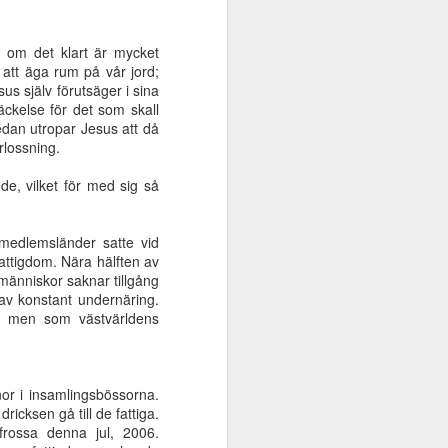
 om det klart är mycket
ån
Spetälsk,
Paulus kamp för
Bönens
att äga rum på vår jord;
spetälsk
församlingen i
förvandlande
s själv förutsäger i sina
Jul 29th
Jul 8th
Jul 1st
Efesus
makt
ckelse för det som skall
dan utropar Jesus att då
rlossning.
nde, vilket för med sig så
et
Kampen för det
Församlingen -
Frälst av nåd
 -
bibliska dopet -
ett hem
May 8th
May 8th
May 8th
Hubmaier
s medlemsländer satte vid
attigdom. Nära hälften av
människor saknar tillgång
 av konstant undernäring.
lta men som västvärldens
e
- Kom, Herre
Jesus - utanför
Jesus kommer -
2
Jesus | Del 1
lägret
ett högaktuellt
Jan 15th
Jan 9th
Jan 4th
budskap!
or i insamlingsbössorna.
cksen gå till de fattiga.
frossa denna jul, 2006.