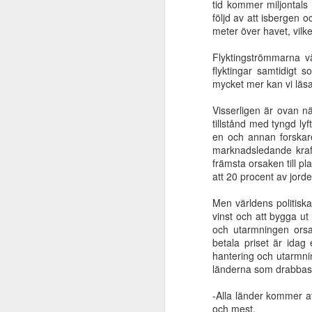
tid kommer miljontals
är extremt viktigt
följd av att isbergen
Oct 6th
Oct 6th
Oct 6th
meter över havet, vilke
Flyktingströmmarna vä
flyktingar samtidigt s
mycket mer kan vi läsa
Klippan blev
Abraham såg
Universell
slagen
Jesu dag
frälsning eller
för
Universell
Abraham såg
Visserligen är ovan 
Jun 22nd
Jun 22nd
Jun 22nd
M
Jesus?
för
frälsning eller
Jesu dag
tillstånd med tyngd ly
Jesus?
en och annan forskare
marknadsledande kraft
främsta orsaken till p
Slösade kvinnan
Vad säger Bibeln
Världen och dess
att 20 procent av jord
bort en
om Jesu
begär förgår men
ge
Mar 31st
Mar 29th
Mar 10th
Men världens politiska
förmögenhet?
tillkommelse?
den som gör
vinst och att bygga ut 
Guds vilja består
och utarmningen orsa
för evigt
betala priset är idag 
hantering och utarmnin
Bana väg för
Ifrån jordlivets
Kristus och
Elis
länderna som drabbas 
Herren!
natt
församlingen
Jan 9th
Dec 22nd
Dec 14th
-Alla länder kommer at
och mest.