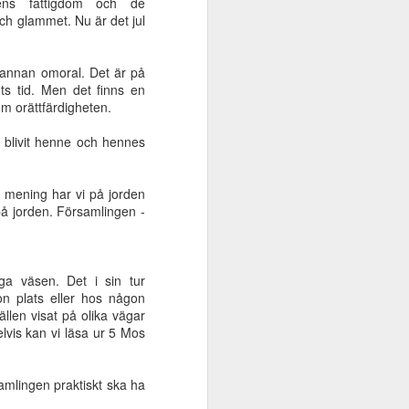
ldens fattigdom och de
 8
Mose liv - del 7
Mose liv - del 6
Mose liv - del 5
 och glammet. Nu är det jul
Oct 21st
Oct 2nd
Sep 25th
 annan omoral. Det är på
s tid. Men det finns en
m orättfärdigheten.
ade
Kraften i
Uttåget ur
Är Jesus
 blivit henne och hennes
försoningen
Babylon
verkligen
Aug 12th
Jul 17th
Jul 11th
uppstånden från
de döda?
d mening har vi på jorden
 på jorden. Församlingen -
gar
Synderskan i
- Kom, Herre
Den gode Herden
no
Simons hus
Jesus!
Mar 27th
Mar 13th
Feb 20th
a väsen. Det i sin tur
on plats eller hos någon
ällen visat på olika vägar
vis kan vi läsa ur 5 Mos
cka
Flytta inte
Jesus - vår frid
Ett förr och ett nu
Skriftens
samlingen praktiskt ska ha
Dec 23rd
Dec 19th
Dec 11th
råmärken!