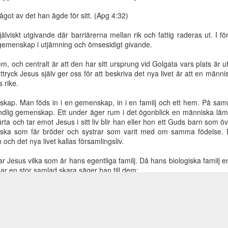
ågot av det han ägde för sitt. (Apg 4:32)
älviskt utgivande där barriärerna mellan rik och fattig raderas ut. I f
boning, del
Guds boning, del
Guds boning, del
Guds boning, 
 gemenskap i utjämning och ömsesidigt givande.
11
10
9
8
ov 13th
Nov 13th
Nov 13th
Nov 13th
m, och centralt är att den har sitt ursprung vid Golgata vars plats är
uttryck Jesus själv ger oss för att beskriva det nya livet är att en männ
 rike.
ktskap. Man föds in i en gemenskap, in i en familj och ett hem. På sa
boning, del
Radio Maranata
Klimatkatastrofen
Midnattsrope
dlig gemenskap. Ett under äger rum i det ögonblick en människa lämnar
1
1. Berno: Hur
är inte slutet -
julnummer 20
rta och tar emot Jesus i sitt liv blir han eller hon ett Guds barn som öve
ov 13th
Jan 3rd
Dec 20th
Nov 30th
möter vi 2022? 2.
Text ur
ska som får bröder och systrar som varit med om samma födelse.
Sean Ureña :
Midnattsropet
 och det nya livet kallas församlingsliv.
Jesús murió por
(även som video)
tí
rerar Jesus vilka som är hans egentliga familj. Då hans biologiska familj
Temat Dynamiska vyer. Använder
Blogger
.
Rapportera otillåten användning
.
sar en stor samlad skara säger han till dem:
kthavarna
Med handen på
Jesu tillkommelse
¿Un lobo y u
spänner
Bibeln (Youtube)
cordero pued
och vilka äro mina bröder? Han såg sig omkring på dem som sutto dä
eb 16th
Feb 16th
Feb 6th
Feb 2nd
klerna men
caminar junto
min moder, här äro mina bröder. Den som gör Guds vilja, den är min b
ud råder