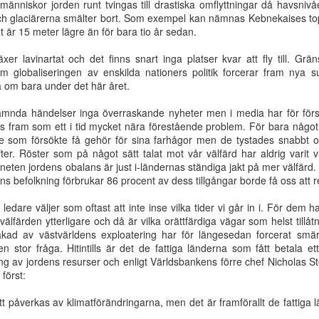
 människor jorden runt tvingas till drastiska omflyttningar då havsni
gärning
Jesus kommer!
mötet 100 år
som dig själ
 och glaciärerna smälter bort. Som exempel kan nämnas Kebnekaises t
Oct 6th
Aug 19th
Aug 10th
Aug 10th
t är 15 meter lägre än för bara tio år sedan.
xer lavinartat och det finns snart inga platser kvar att fly till. Gr
om globaliseringen av enskilda nationers politik forcerar fram nya su
 om bara under det här året.
Kristus
Med
Är du en syndare
När det so
härligad i
tillkommelsen
eller en ny
anses vara b
nämnda händelser inga överraskande nyheter men i media har för för
ay 25th
May 25th
May 25th
May 25th
samlingen
som perspektiv
skapelse?
står i vägen f
fts fram som ett i tid mycket nära förestående problem. För bara något
på livet
det som är bä
 som försökte få gehör för sina farhågor men de tystades snabbt oc
er. Röster som på något sätt talat mot vår välfärd har aldrig varit 
laneten jordens obalans är just i-ländernas ständiga jakt på mer välfärd
ens befolkning förbrukar 86 procent av dess tillgångar borde få oss att 
Bruten
Jesu verk stod
Guds härlighet
Kristi härlighet
menskap
färdiga vid
strålar fram i
det som ingent
Mar 8th
Feb 24th
Feb 17th
Feb 16th
 ledare väljer som oftast att inte inse vilka tider vi går in i. För dem
världens
Kristi ansikte
var i människ
välfärden ytterligare och då är vilka orättfärdiga vägar som helst tillåt
grundläggning
ögon
kad av västvärldens exploatering har för längesedan forcerat sm
en stor fråga. Hitintills är det de fattiga länderna som fått betala ett
g av jordens resurser och enligt Världsbankens förre chef Nicholas Ster
has kallelse
Du ska bryta
Kraften
Försoningen
först:
sönder deras
fullkomnas i
tjänst - i änd
Dec 7th
Nov 28th
Nov 28th
Nov 28th
bördors ok
svaghet
tid
t påverkas av klimatförändringarna, men det är framförallt de fattiga 