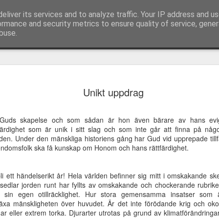
eliver its services and to analyze traffic. Your IP address and u
ormance and security metrics to ensure quality of service, gene
buse.
idandets
Appeller och
Jesus, lev genom
Caesarea Fili
Unikt uppdrag
Appeller och
emlighet
sånger från möte
mig!
och helvetet
Caesarea Fili
idandets
sånger från möte
Jesus, lev genom
Feb 7th
Feb 7th
Feb 7th
Feb 7th
hos församlingen
portar
och helvetet
emlighet
hos församlingen
mig!
i Skälby
portar
Guds skapelse och som sådan är hon även bärare av hans evig
i Skälby
färdighet som är unik i sitt slag och som inte går att finna på någ
rlden. Under den mänskliga historiens gång har Gud vid upprepade tillf
gendomsfolk ska få kunskap om Honom och hans rättfärdighet.
rskapens
Korset -
Framtidsvision -
Synen - ett
angelium
välsignelse eller
utan tro
väckelserop
rskapens
ov 16th
Nov 16th
Nov 16th
Nov 16th
förbannelse
li ett händelserikt år! Hela världen befinner sig mitt i omskakande s
angelium
edlar jorden runt har fyllts av omskakande och chockerande rubrike
ör sin egen otillräcklighet. Hur stora gemensamma insatser som 
äxa mänskligheten över huvudet. Är det inte förödande krig och okon
r eller extrem torka. Djurarter utrotas på grund av klimatförändring
olaiternas
Tiden hastar -
Ekumeniska
Älska din näs