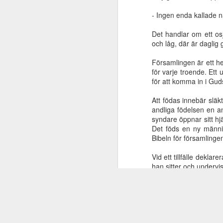
- Ingen enda kallade n
Det handlar om ett osj
Flytta inte ett
Därför är de utan
Guds boning, del
Guds 
och låg, där är daglig
råmärke!
ursäkt - Rom 1
12
Dec 11th
Nov 17th
Nov 13th
N
Församlingen är ett he
för varje troende. Ett 
för att komma in i Guds
Att födas innebär slä
Guds boning, del
Guds boning, del
Guds boning, del
Guds 
andliga födelsen en an
4
3
2
syndare öppnar sitt hjä
Nov 13th
Nov 13th
Nov 13th
N
Det föds en ny männi
Bibeln för församlingen
Vid ett tillfälle dekla
han sitter och undervi
Israel behöver
Midnattsropet nr
Frimodighet inför
Ma
Jesus
3 2021 ute nu.
Gud och
-Vilken är min moder 
Jun 21st
Jun 17th
Apr 5th
F
Israel i fokus
människor
mus
han sade: Se, här är 
G
moder. (Mark 3:33-35)