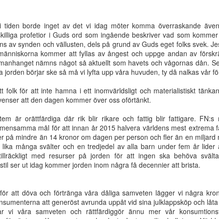
i tiden borde inget av det vi idag möter komma överraskande även
ens fåglar
Ett hjärta - en själ
Salighet
Nådens år fr
skilliga profetior i Guds ord som ingående beskriver vad som kommer 
r sin nästen
Herren
 av synden och vällusten, dels på grund av Guds eget folks svek. Jesu
ep 10th
Sep 10th
Aug 14th
Aug 4th
 människorna kommer att fyllas av ångest och uppge andan av förskrä
mmanhanget nämns något så aktuellt som havets och vågornas dån. Se
ba jorden börjar ske så må vi lyfta upp våra huvuden, ty då nalkas vår fö
t folk för att inte hamna i ett inomvärldsligt och materialistiskt tänka
breda vägen
Andens enhet
Var ska du lägga
Kampen för d
kvenser att den dagen kommer över oss oförtänkt.
r livets väg
din röst?
bibliska dopet
ay 14th
May 8th
May 8th
May 8th
Sattler
tem är orättfärdiga där rik blir rikare och fattig blir fattigare. FN:
gemensamma mål för att innan år 2015 halvera världens mest extrema f
er på mindre än 14 kronor om dagen per person och fler än en miljard 
an lika många svälter och en tredjedel av alla barn under fem år lider
 tillräckligt med resurser på jorden för att ingen ska behöva svä
ill ett högt
Hur kan
Levande tempel
- Kom, Herr
il ser ut idag kommer jorden inom några få decennier att brista.
pris
budskapet om
Jesus | Del 
May 8th
Feb 4th
Jan 29th
Jan 22nd
Jesu tillkommelse
vålla splittring?
för att döva och förtränga våra dåliga samveten lägger vi några kron
menterna att generöst avrunda uppåt vid sina julklappsköp och låta dri
ar vi våra samveten och rättfärdiggör ännu mer vår konsumtions