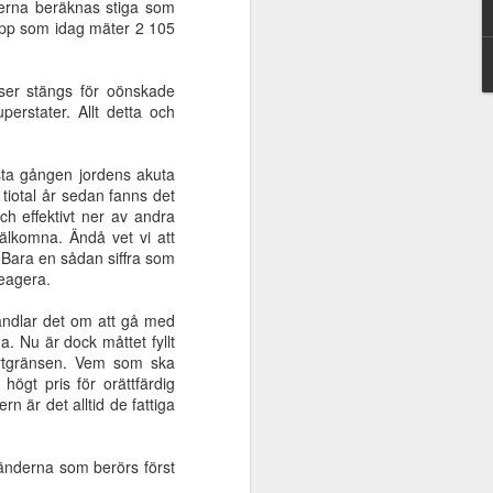
våerna beräknas stiga som
v
frälsning eller
Universell
opp som idag mäter 2 105
Aug 10th
Aug 10th
Aug 10th
Jesus
frälsning eller
Jesus
änser stängs för oönskade
perstater. Allt detta och
m
Guds eviga rike
Korsets triumf
Tiden - en gåva
ra
sta gången jordens akuta
May 25th
Apr 21st
Apr 21st
ör
 tiotal år sedan fanns det
st
h effektivt ner av andra
välkomna. Ändå vet vi att
. Bara en sådan siffra som
reagera.
 -
Kunskapen om
Jesus - förstfödd
Kärlekens väg
ing
Jesus är mest
före allt skapat
Feb 3rd
Feb 3rd
Jan 13th
 handlar det om att gå med
ors
värdefull
na. Nu är dock måttet fyllt
ärtgränsen. Vem som ska
 högt pris för orättfärdig
n är det alltid de fattiga
s
Mose kallelse
Tystad sanning
Sista tiden är nu!
ens
Oct 27th
Oct 20th
Oct 7th
länderna som berörs först